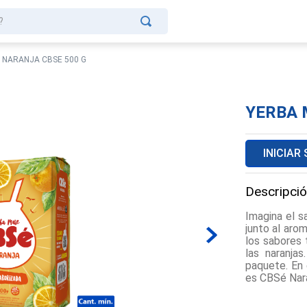
?
 NARANJA CBSE 500 G
YERBA 
INICIAR
Descripció
Imagina el s
junto al aro
los sabores 
las naranja
paquete. En 
es CBSé Nara