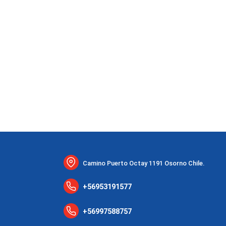
Camino Puerto Octay 1191 Osorno Chile.
+56953191577
+56997588757