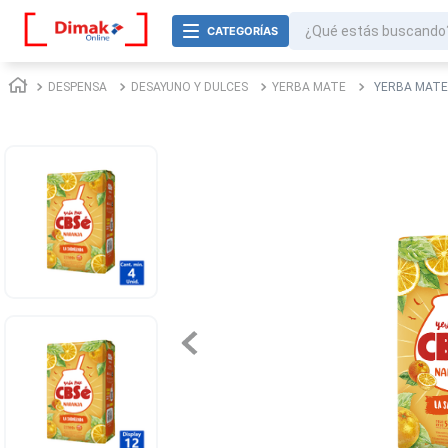
¿Qué estás buscando
TÉRMINOS MÁS BUSCADOS
DESPENSA
DESAYUNO Y DULCES
YERBA MATE
YERBA MATE
1
.
jurel
2
.
cafe
3
.
confort
4
.
omo
5
.
galletas
6
.
aceite
7
.
azucar
8
.
mayonesa
9
.
nova
10
.
harina