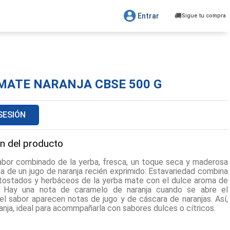
Entrar
Sigue tu compra
MATE NARANJA CBSE 500 G
 SESIÓN
n del producto
abor combinado de la yerba, fresca, un toque seca y maderosa
ma de un jugo de naranja recién exprimido: Estavariedad combina
tostados y herbáceos de la yerba mate con el dulce aroma de
s. Hay una nota de caramelo de naranja cuando se abre el
el sabor aparecen notas de jugo y de cáscara de naranjas. Así,
nja, ideal para acommpañarla con sabores dulces o cítricos.