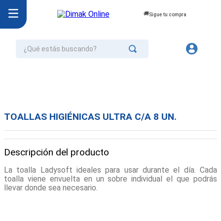
Sigue tu compra
¿Qué estás buscando?
TÉRMINOS MÁS BUSCADOS
1
.
jurel
2
.
cafe
TOALLAS HIGIÉNICAS ULTRA C/A 8 UN.
3
.
confort
4
.
omo
Descripción del producto
5
.
aceite
La toalla Ladysoft ideales para usar durante el día. Cada
6
.
azucar
toalla viene envuelta en un sobre individual el que podrás
llevar donde sea necesario.
7
.
galletas
8
.
mayonesa