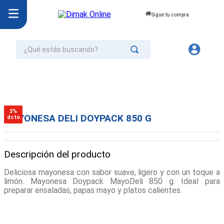
Sigue tu compra
¿Qué estás buscando?
TÉRMINOS MÁS BUSCADOS
1
.
jurel
2
.
cafe
3%
MAYONESA DELI DOYPACK 850 G
dcto.
3
.
confort
4
.
omo
Descripción del producto
5
.
aceite
Deliciosa mayonesa con sabor suave, ligero y con un toque a
6
.
azucar
limón. Mayonesa Doypack MayoDeli 850 g. Ideal para
preparar ensaladas, papas mayo y platos calientes.
7
.
galletas
8
.
mayonesa