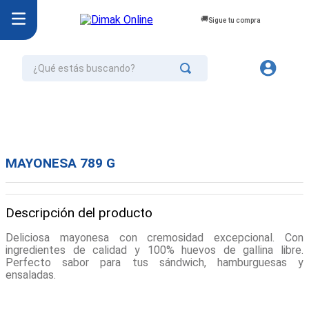
Sigue tu compra
¿Qué estás buscando?
TÉRMINOS MÁS BUSCADOS
1
.
jurel
2
.
cafe
MAYONESA 789 G
3
.
confort
4
.
omo
Descripción del producto
5
.
aceite
Deliciosa mayonesa con cremosidad excepcional. Con
6
.
azucar
ingredientes de calidad y 100% huevos de gallina libre.
Perfecto sabor para tus sándwich, hamburguesas y
7
.
galletas
ensaladas.
8
.
mayonesa