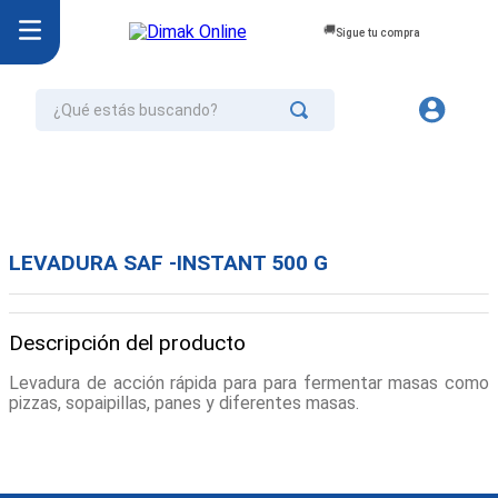
Sigue tu compra
¿Qué estás buscando?
TÉRMINOS MÁS BUSCADOS
1
.
jurel
2
.
cafe
LEVADURA SAF -INSTANT 500 G
3
.
confort
4
.
omo
Descripción del producto
5
.
aceite
Levadura de acción rápida para para fermentar masas como
6
.
azucar
pizzas, sopaipillas, panes y diferentes masas.
7
.
galletas
8
.
mayonesa