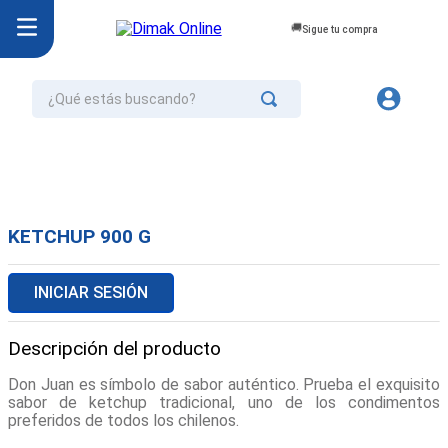
Sigue tu compra
¿Qué estás buscando?
TÉRMINOS MÁS BUSCADOS
1
.
jurel
2
.
cafe
KETCHUP 900 G
3
.
confort
4
.
galletas
INICIAR SESIÓN
5
.
omo
Descripción del producto
6
.
aceite
Don Juan es símbolo de sabor auténtico. Prueba el exquisito
7
.
azucar
sabor de ketchup tradicional, uno de los condimentos
preferidos de todos los chilenos.
8
.
mayonesa