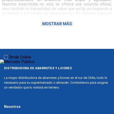
Nuestro insecticida no solo te ofrece una solución eficaz,
9
.
nova
sino también la tranquilidad de saber que estás protegiendo a
tu familia y a ti mismo de las molestias. Su fórmula especial
10
.
harina
actúa de manera rápida y eficiente, eliminando las plagas y
creando un ambiente más saludable. Este insecticida es
MOSTRAR MÁS
perfecto para aquellos que buscan una solución confiable y
efectiva para deshacerse de las moscas y zancudos. Ya sea
que lo utilices en el hogar, en el jarddín o en áreas al aire libre,
nuestro producto te brinda la protección y el alivio que
necesitas.
DISTRIBUIDORA DE ABARROTES Y LICORES
La mayor distribuidora de abarrotes y licores en el sur de Chile, todo lo
necesario para su supermercado o almacén. Contáctenos para asignar
un vendedor que lo visitará en terreno.
Nosotros