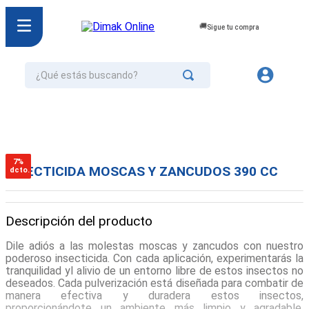
Sigue tu compra
¿Qué estás buscando?
TÉRMINOS MÁS BUSCADOS
1
.
jurel
2
.
cafe
7%
INSECTICIDA MOSCAS Y ZANCUDOS 390 CC
dcto.
3
.
confort
4
.
omo
Descripción del producto
5
.
galletas
Dile adiós a las molestas moscas y zancudos con nuestro
6
.
aceite
poderoso insecticida. Con cada aplicación, experimentarás la
tranquilidad yl alivio de un entorno libre de estos insectos no
7
.
azucar
deseados. Cada pulverización está diseñada para combatir de
manera efectiva y duradera estos insectos,
8
.
mayonesa
proporcionándote un ambiente más limpio y agradable.