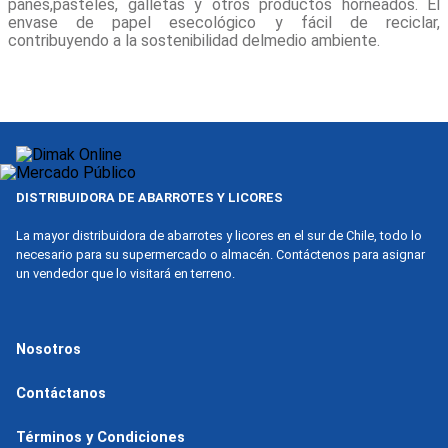
panes,pasteles, galletas y otros productos horneados. El
9
.
nova
envase de papel esecológico y fácil de reciclar,
contribuyendo a la sostenibilidad delmedio ambiente.
10
.
harina
DISTRIBUIDORA DE ABARROTES Y LICORES
La mayor distribuidora de abarrotes y licores en el sur de Chile, todo lo
necesario para su supermercado o almacén. Contáctenos para asignar
un vendedor que lo visitará en terreno.
Nosotros
Contáctanos
Términos y Condiciones