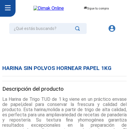
Sigue tu compra
¿Qué estás buscando?
TÉRMINOS MÁS BUSCADOS
1
.
jurel
2
.
cafe
HARINA SIN POLVOS HORNEAR PAPEL 1KG
3
.
confort
4
.
omo
Descripción del producto
5
.
aceite
La Harina de Trigo TUD de 1 kg viene en un práctico envase
6
.
azucar
de papel,ideal para conservar la frescura y calidad del
producto. Esta harina,molida a partir de trigo de alta calidad,
7
.
galletas
es perfecta para una ampliavariedad de recetas de panadería
y repostería. Su textura fina yhomogénea garantiza
8
.
mayonesa
resultados excepcionales en la preparación de