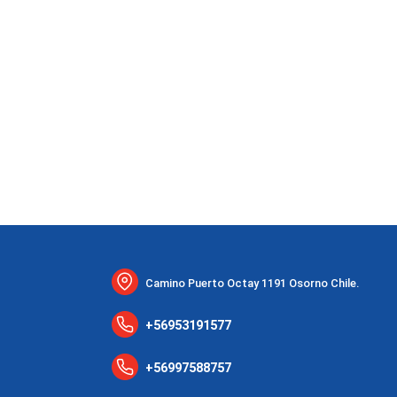
Camino Puerto Octay 1191 Osorno Chile.
+56953191577
+56997588757