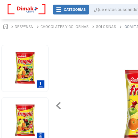
¿Qué estás buscando
TÉRMINOS MÁS BUSCADOS
DESPENSA
CHOCOLATES Y GOLOSINAS
GOLOSINAS
GOMITA
1
.
jurel
2
.
cafe
3
.
confort
4
.
omo
5
.
galletas
6
.
aceite
7
.
azucar
8
.
mayonesa
9
.
nova
10
.
harina