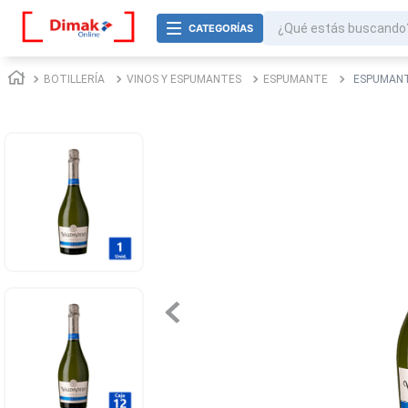
¿Qué estás buscando
TÉRMINOS MÁS BUSCADOS
BOTILLERÍA
VINOS Y ESPUMANTES
ESPUMANTE
ESPUMANT
1
.
jurel
2
.
cafe
3
.
confort
4
.
galletas
5
.
omo
6
.
aceite
7
.
azucar
8
.
mayonesa
9
.
nova
10
.
harina