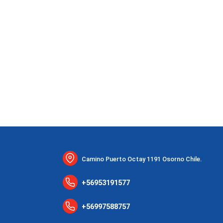
Camino Puerto Octay 1191 Osorno Chile.
+56953191577
+56997588757