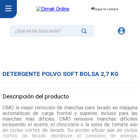
Sigue tu compra
¿Qué estás buscando?
TÉRMINOS MÁS BUSCADOS
1
.
jurel
2
.
cafe
DETERGENTE POLVO SOFT BOLSA 2,7 KG
3
.
confort
4
.
omo
Descripción del producto
5
.
aceite
OMO la mejor remoción de manchas para lavado en máquina
6
.
azucar
automáticas de carga frontal y superior, incluso para las
manchas más difícies. OMO remueve manchas difíciles
7
.
galletas
incluyendo el aceite, el chocolate o la salsa de tomate aún
en ciclos cortos de lavado. Su acción eficaz aún en ciclos
8
.
mayonesa
cortos de lavado disminuye el consumo de energía,