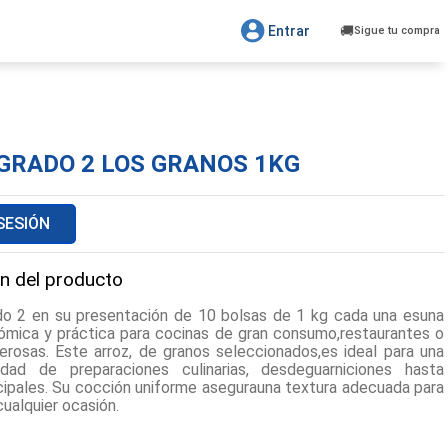
Entrar
Sigue tu compra
GRADO 2 LOS GRANOS 1KG
 SESIÓN
n del producto
do 2 en su presentación de 10 bolsas de 1 kg cada una esuna
mica y práctica para cocinas de gran consumo,restaurantes o
erosas. Este arroz, de granos seleccionados,es ideal para una
edad de preparaciones culinarias, desdeguarniciones hasta
incipales. Su cocción uniforme asegurauna textura adecuada para
cualquier ocasión.