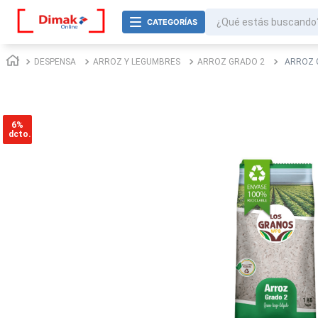
¿Qué estás buscando
TÉRMINOS MÁS BUSCADOS
DESPENSA
ARROZ Y LEGUMBRES
ARROZ GRADO 2
ARROZ 
1
.
jurel
2
.
cafe
3
.
confort
6%
dcto.
4
.
galletas
5
.
mayonesa
6
.
omo
7
.
aceite
8
.
azucar
9
.
nova
10
.
harina