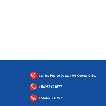
Camino Puerto Octay 1191 Osorno Chile.
+56953191577
+56997588757