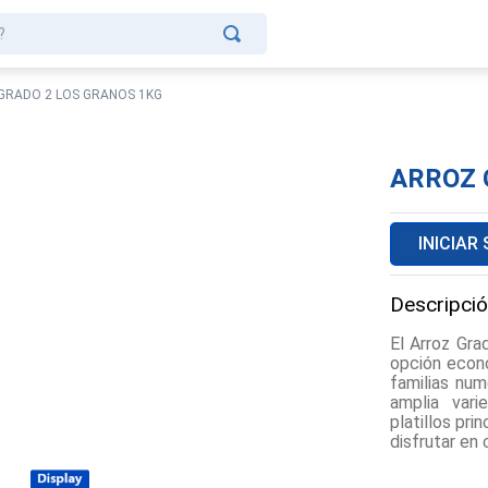
?
GRADO 2 LOS GRANOS 1KG
ARROZ 
INICIAR
Descripció
El Arroz Gra
opción econó
familias num
amplia vari
platillos pr
disfrutar en 