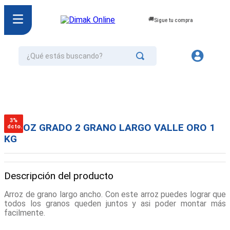
Sigue tu compra
¿Qué estás buscando?
TÉRMINOS MÁS BUSCADOS
1
.
jurel
2
.
cafe
3%
ARROZ GRADO 2 GRANO LARGO VALLE ORO 1
dcto.
3
.
confort
KG
4
.
omo
5
.
galletas
Descripción del producto
6
.
aceite
Arroz de grano largo ancho. Con este arroz puedes lograr que
7
.
azucar
todos los granos queden juntos y asi poder montar más
facilmente.
8
.
mayonesa