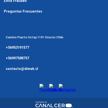
Evita Fraudes
Preguntas Frecuentes
Camino Puerto Octay 1191 Osorno Chile.
+56953191577
+56997588757
contacto@dimak.cl