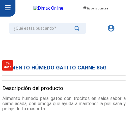
Sigue tu compra
¿Qué estás buscando?
TÉRMINOS MÁS BUSCADOS
1
.
jurel
2
.
cafe
4%
ALIMENTO HÚMEDO GATITO CARNE 85G
dcto.
3
.
confort
4
.
omo
Descripción del producto
5
.
aceite
Alimento húmedo para gatos con trocitos en salsa sabor a
6
.
azucar
carne asada, con omega que ayuda a mantener la piel sana y
pelaje de tu mascota.
7
.
galletas
8
.
mayonesa