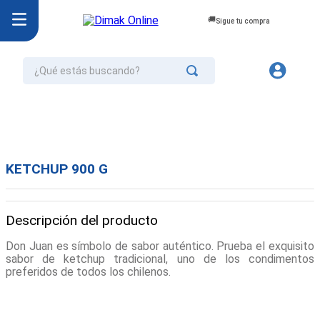
Sigue tu compra
¿Qué estás buscando?
TÉRMINOS MÁS BUSCADOS
1
.
jurel
2
.
cafe
KETCHUP 900 G
3
.
confort
4
.
galletas
Descripción del producto
5
.
omo
Don Juan es símbolo de sabor auténtico. Prueba el exquisito
6
.
aceite
sabor de ketchup tradicional, uno de los condimentos
preferidos de todos los chilenos.
7
.
azucar
8
.
mayonesa