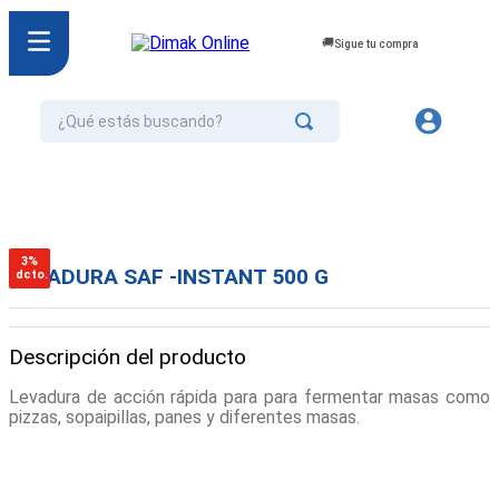
Sigue tu compra
¿Qué estás buscando?
TÉRMINOS MÁS BUSCADOS
1
.
jurel
2
.
cafe
3%
LEVADURA SAF -INSTANT 500 G
dcto.
3
.
confort
4
.
omo
Descripción del producto
5
.
galletas
Levadura de acción rápida para para fermentar masas como
6
.
aceite
pizzas, sopaipillas, panes y diferentes masas.
7
.
azucar
8
.
mayonesa